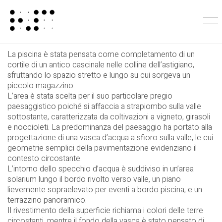
Specchio da qua
La piscina è stata pensata come completamento di un
cortile di un antico cascinale nelle colline dell’astigiano,
sfruttando lo spazio stretto e lungo su cui sorgeva un
piccolo magazzino.
L’area è stata scelta per il suo particolare pregio
paesaggistico poiché si affaccia a strapiombo sulla valle
sottostante, caratterizzata da coltivazioni a vigneto, girasoli
e noccioleti. La predominanza del paesaggio ha portato alla
progettazione di una vasca d’acqua a sfioro sulla valle, le cui
geometrie semplici della pavimentazione evidenziano il
contesto circostante.
L’intorno dello specchio d’acqua è suddiviso in un’area
solarium lungo il bordo rivolto verso valle, un piano
lievemente sopraelevato per eventi a bordo piscina, e un
terrazzino panoramico.
Il rivestimento della superficie richiama i colori delle terre
circostanti, mentre il fondo della vasca è stato pensato di